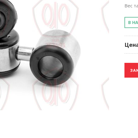
Вес та
В Н
Цена
ЗА