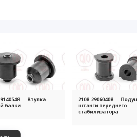
2914054Я — Втулка
2108-2906040Я — Поду
й балки
штанги переднего
стабилизатора