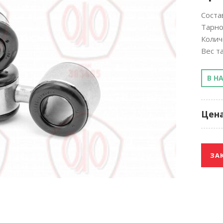
Соста
Тарно
Колич
Вес та
В Н
Цена
ЗА