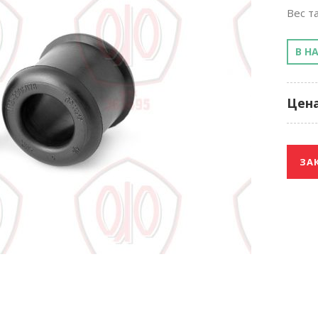
Вес та
В Н
Цена
ЗА