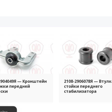
2904049Я — Кронштейн
2108-2906078Я — Втулк
жки передней
стойки переднего
ески
стабилизатора